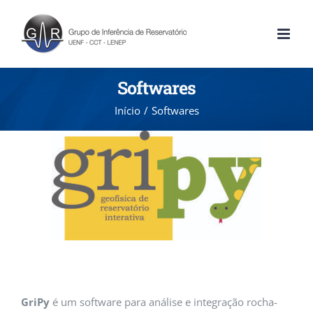
Softwares
Início
Softwares
GriPy
é um software para análise e integração rocha-