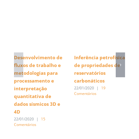
Desenvolvimento de
Inferência petrofísica
F
fluxos de trabalho e
de propriedades de
d
metodologias para
reservatórios
e
processamento e
carbonáticos
m
interpretação
P
22/01/2020
|
19
Comentários
quantitativa de
22
Co
dados sísmicos 3D e
4D
22/01/2020
|
15
Comentários