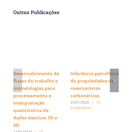
Outras Publicações
Desenvolvimento de
Inferência petrofísica
F
fluxos de trabalho e
de propriedades de
d
metodologias para
reservatórios
e
processamento e
carbonáticos
m
interpretação
P
22/01/2020
|
19
Comentários
quantitativa de
22
Co
dados sísmicos 3D e
4D
22/01/2020
|
15